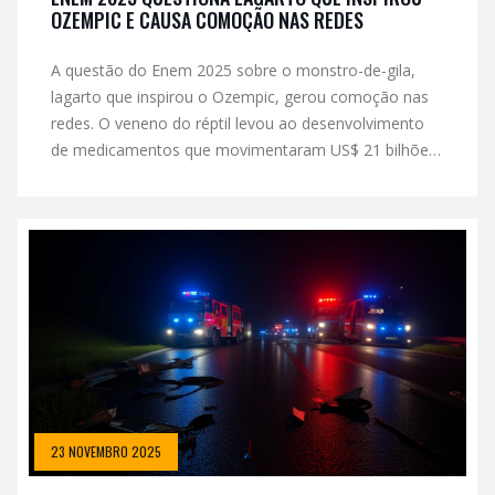
OZEMPIC E CAUSA COMOÇÃO NAS REDES
A questão do Enem 2025 sobre o monstro-de-gila,
lagarto que inspirou o Ozempic, gerou comoção nas
redes. O veneno do réptil levou ao desenvolvimento
de medicamentos que movimentaram US$ 21 bilhões
em 2023, revelando o poder da biodiversidade na
medicina moderna.
23 NOVEMBRO 2025