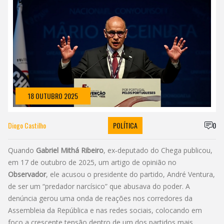
18 OUTUBRO 2025
Diogo Castilho
POLÍTICA
0
Quando
Gabriel Mithá Ribeiro
, ex‑deputado do
Chega
publicou,
em 17 de outubro de 2025, um artigo de opinião no
Observador
, ele acusou o presidente do partido,
André Ventura
,
de ser um “predador narcísico” que abusava do poder. A
denúncia gerou uma onda de reações nos corredores da
Assembleia da República e nas redes sociais, colocando em
foco a crescente tensão dentro de um dos partidos mais