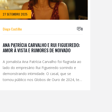
27 SETEMBRO 2025
Diogo Castilho
0
ANA PATRÍCIA CARVALHO E RUI FIGUEIREDO:
AMOR À VISTA E RUMORES DE NOIVADO
A jornalista Ana Patrícia Carvalho foi flagrada ao
lado do empresário Rui Figueiredo sorrindo e
demonstrando intimidade. O casal, que se
tornou público nos Globos de Ouro de 2024, tem
sido visto em vários eventos e até viagens.
Boatos de noivado circulam nas redes,
sinalizando um passo adiante na relação. A
presença constante nas primeiras fileiras de
festas destaca a confiança do casal em expor o