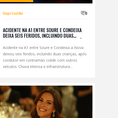
Diogo Castilho
0
ACIDENTE NA A1 ENTRE SOURE E CONDEIXA
DEIXA SEIS FERIDOS, INCLUINDO DUAS
CRIANÇAS, POR CONDUTOR EM CONTRAMÃO
Acidente na A1 entre Soure e Condeixa-a-Nova
deixou seis feridos, incluindo duas crianças, após
condutor em contramão colidir com outros
veículos. Chuva intensa e infraestrutura
deficiente agravaram o impacto.