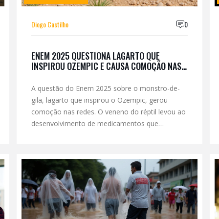
Diogo Castilho
0
ENEM 2025 QUESTIONA LAGARTO QUE
INSPIROU OZEMPIC E CAUSA COMOÇÃO NAS
REDES
A questão do Enem 2025 sobre o monstro-de-
gila, lagarto que inspirou o Ozempic, gerou
comoção nas redes. O veneno do réptil levou ao
desenvolvimento de medicamentos que
movimentaram US$ 21 bilhões em 2023,
revelando o poder da biodiversidade na medicina
moderna.