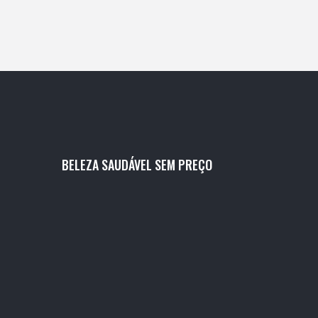
International e o impacto do flex scheduling.
BELEZA SAUDÁVEL SEM PREÇO