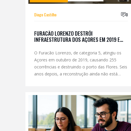
Diogo Castilho
0
FURACÃO LORENZO DESTRÓI
INFRAESTRUTURA DOS AÇORES EM 2019 E
DEIXA LEGADO DE CRISE QUE AINDA PERSISTE
EM 2025
O Furacão Lorenzo, de categoria 5, atingiu os
Açores em outubro de 2019, causando 255
ocorrências e destruindo o porto das Flores. Seis
anos depois, a reconstrução ainda não está
concluída, e a região enfrenta novos ciclones
com infraestrutura frágil.