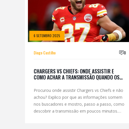
6 SETEMBRO 2025
Diogo Castilho
0
CHARGERS VS CHIEFS: ONDE ASSISTIR E
COMO ACHAR A TRANSMISSÃO QUANDO OS
GUIAS FALHAM
Procurou onde assistir Chargers vs Chiefs e não
achou? Explico por que as informações somem
nos buscadores e mostro, passo a passo, como
descobrir a transmissão em poucos minutos.
Cobertura para EUA, Brasil, Portugal e restante
do mundo, incluindo NFL Game Pass