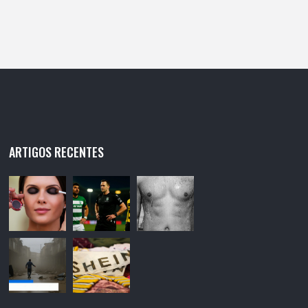
bombeiros, INEM e GNR. As vítimas feridas
foram encaminhadas para o Hospital de
Portalegre. O trânsito encontra-se bloqueado
nos dois sentidos.
ARTIGOS RECENTES