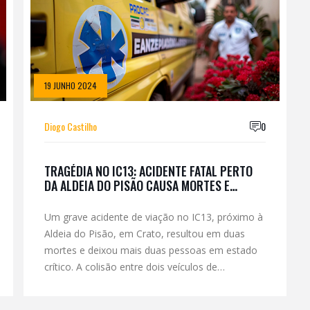
19 JUNHO 2024
Diogo Castilho
0
TRAGÉDIA NO IC13: ACIDENTE FATAL PERTO
DA ALDEIA DO PISÃO CAUSA MORTES E
FERIDOS GRAVES
Um grave acidente de viação no IC13, próximo à
Aldeia do Pisão, em Crato, resultou em duas
mortes e deixou mais duas pessoas em estado
crítico. A colisão entre dois veículos de
passageiros ocorreu pela manhã, às 07:40, e
mobilizou 26 operacionais e 10 veículos dos