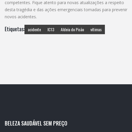
competentes. Fique atento para novas atualizações a respeito
desta tragédia e das ações emergenciais tomadas para prevenir
novos acidentes.
Etiquetas:
acidente
IC13
Aldeia do Pisão
vítimas
BELEZA SAUDÁVEL SEM PREÇO