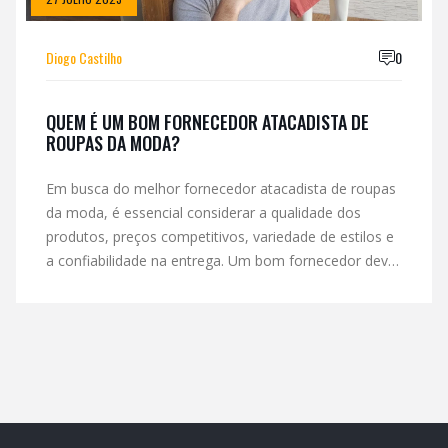
Diogo Castilho
0
QUEM É UM BOM FORNECEDOR ATACADISTA DE
ROUPAS DA MODA?
Em busca do melhor fornecedor atacadista de roupas
da moda, é essencial considerar a qualidade dos
produtos, preços competitivos, variedade de estilos e
a confiabilidade na entrega. Um bom fornecedor deve
ter uma excelente reputação no mercado, fornecendo
produtos de alta qualidade que acompanham as
últimas tendências da moda. Além disso, deve
oferecer um bom atendimento ao cliente,
solucionando possíveis problemas de forma rápida e
eficiente. A variedade de estilos e tamanhos também
é fundamental para satisfazer a demanda diversificada