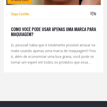
Diogo Castilho
0
COMO VOCÊ PODE USAR APENAS UMA MARCA PARA
MAQUIAGEM?
Ei, pessoal! Sabia que é totalmente possível arrasar na
make usando apenas uma marca de maquiagem? Pois
é, além de economizar uma boa grana, você pode se
tornar um expert em todos os produtos que essa
marca oferece. Sabe o melhor? Isso elimina a
confusão de ter que escolher entre milhares de
produtos diferentes. Então, se liga na dica: escolha
uma marca de confiança e arrase na make!