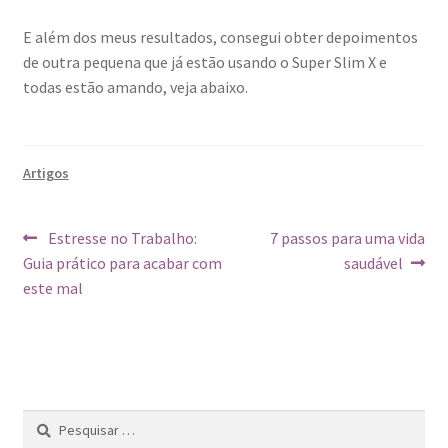
E além dos meus resultados, consegui obter depoimentos
de outra pequena que já estão usando o Super Slim X e
todas estão amando, veja abaixo.
Publicado
Artigos
em
Navegação
Previous
Next
Estresse no Trabalho:
7 passos para uma vida
post:
post:
Guia prático para acabar com
saudável
de
este mal
Post
Pesquisar
por: