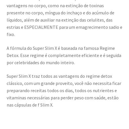
Reduzir a pressão sanguínea de forma natural?
vantagens no corpo, como na extinção de toxinas
presente no corpo, míngua do inchaço e do acúmulo de
líquidos, além de auxiliar na extinção das celulites, das
Sobrancelha checkout
estrias e ESPECIALMENTE para um emagrecimento sadio e
fixo.
Solução para hipertensão Funciona? [RESENHA
COMPLETA]
A fórmula do Super Slim X é baseada na famosa Regime
Detox. Esse regime é completamente eficiente e é seguida
por celebridades do mundo inteiro.
Super Slim X traz todos as vantagens do regime detox
clássico, com um grande proveito, você não necessita ficar
preparando receitas todos os dias, todos os nutrientes e
vitaminas necessárias para perder peso com saúde, estão
nas cápsulas de f Slim X.