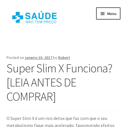
Pular
Pular
Menu
para
para
navegação
o
conteúdo
Início
Como fazer uma Sobrancelha Perfeita? – Sabe o que
ninguém te conta?
Posted on
janeiro 10, 2017
by
Robert
Super Slim X Funciona?
Contato
[LEIA ANTES DE
Livro 200 receitas para diabéticos
COMPRAR]
Plano de saúde para cães e gatos | Plano de saúde animal
Receitas para Diabéticos
O Super Slim X é um rico detox que faz com que o seu
metabolismo fique mais acelerado, favorecendo efeitos